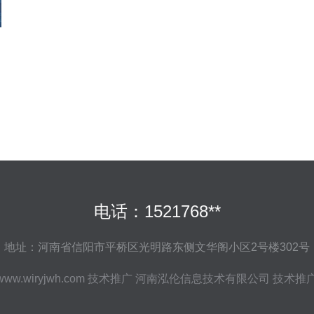
电话：1521768**
地址：河南省信阳市平桥区光明路东侧文华阁小区2号楼302号
www.wiryjwh.com
技术推广
河南泓伦信息技术有限公司
技术推