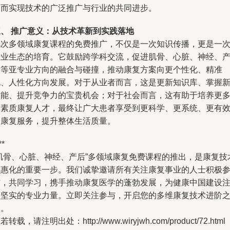
从而实现技术的广泛推广与行业的共同进步。
三、 推广意义：从技术革新到实践落地
此次多领域康复课程的免费推广，不仅是一次知识传播，更是一
行业生态的培育。它鼓励跨学科交流，促进肌骨、心脏、神经、
后等亚专业方向的融合与碰撞，推动康复方案向更个性化、精准
化、人性化方向发展。对于从业者而言，这是更新知识库、掌握
技能、提升竞争力的宝贵机会；对于社会而言，这有助于培养更
高素质康复人才，最终让广大患者享受到更科学、更系统、更有
的康复服务，提升整体生活质量。
**
“肌骨、心脏、神经、产后”多领域康复免费课程的推出，是康复技
普惠化的重要一步。我们诚挚邀请所有关注康复事业的人士积极
与，共同学习，携手推动康复医学的蓬勃发展，为健康中国建设
入坚实的专业力量。立即关注参与，开启您的多维康复技术进阶
旅。
若转载，请注明出处：http://www.wiryjwh.com/product/72.html