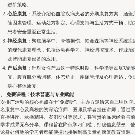
进阶策略。
心脏康复
：系统介绍心血管疾病患者的分期康复方案，涵盖
险因素管理、运动处方制定、心理支持与生活方式干预，助
患者安全重返正常生活。
神经康复
：聚焦脑卒中、脊髓损伤、帕金森病等神经系统疾
的现代康复理念，包括运动再学习、神经调控技术、作业治
及智能康复设备的应用。
产后康复
：针对女性产后这一特殊时期，科学指导盆底功能
复、腹直肌分离调整、体态矫正、疼痛管理及心理调适，促
身心整体康复。
二、 免费课程：技术普惠与专业赋能
本次推广活动的核心亮点在于“免费听”。主办方邀请来自三甲医院
知名康复中心及高校的资深治疗师、医师及学者担任讲师，通过
列直播讲座、录播精讲、案例研讨等形式，将宝贵的临床经验与
沿学术成果无私分享。课程旨在降低学习门槛，打破信息壁垒，
无论身处何地的学习者都能便捷地接触到高质量的康复教育资源