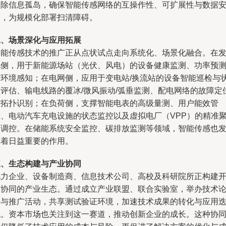
破除信息孤岛，确保智能传感网络的互操作性、可扩展性与数据
全，为规模化部署扫清障碍。
二、场景深化与应用拓展
智能传感技术的推广正从点状试点走向系统化、场景化融合。在
电侧，用于新能源场站（光伏、风电）的设备健康监测、功率预
与环境感知；在电网侧，应用于变电站/换流站的设备智能巡检与
态评估、输电线路的覆冰/微风振动/弧垂监测、配电网络的故障定
与拓扑识别；在负荷侧，支撑智能电表的高级量测、用户能效管
理、电动汽车充电设施的状态监控以及虚拟电厂（VPP）的精准
合调控。在储能系统安全监控、碳排放监测等领域，智能传感也
挥着日益重要的作用。
三、生态构建与产业协同
电力企业、设备制造商、信息技术公司、高校及科研院所正构建
放协同的产业生态。通过成立产业联盟、联合实验室，举办技术
坛与推广活动，共享测试验证环境，加速技术成果的转化与应用
代。资本市场也关注到这一赛道，推动创新企业的成长。这种协