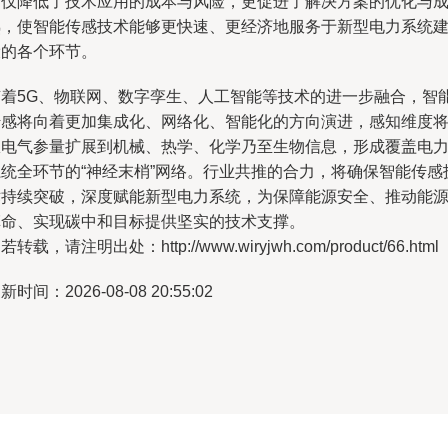
不仅降低了技术应用的成本与风险，更促进了解决方案的优化与
熟，使智能传感技术能够更快速、更经济地服务于新型电力系统
设的各个环节。
随着5G、物联网、数字孪生、人工智能等技术的进一步融合，智
传感将向着更加集成化、网络化、智能化的方向演进，感知维度
从电气参量扩展到机械、热学、化学乃至生物信息，形成覆盖电
系统全环节的“神经末梢”网络。行业共推的合力，将确保智能传感
术持续突破，深度赋能新型电力系统，为保障能源安全、推动能
革命、实现碳中和目标提供坚实的技术支撑。
若转载，请注明出处：http://www.wiryjwh.com/product/66.html
新时间：2026-08-08 20:55:02