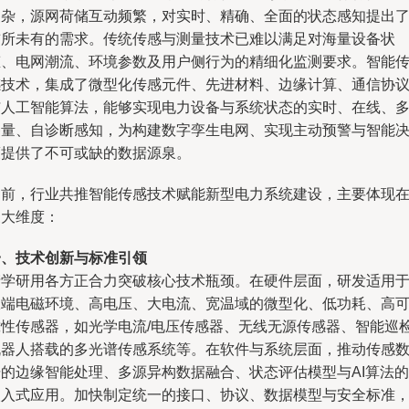
复杂，源网荷储互动频繁，对实时、精确、全面的状态感知提出
前所未有的需求。传统传感与测量技术已难以满足对海量设备状
态、电网潮流、环境参数及用户侧行为的精细化监测要求。智能
感技术，集成了微型化传感元件、先进材料、边缘计算、通信协
与人工智能算法，能够实现电力设备与系统状态的实时、在线、
参量、自诊断感知，为构建数字孪生电网、实现主动预警与智能
策提供了不可或缺的数据源泉。
当前，行业共推智能传感技术赋能新型电力系统建设，主要体现
三大维度：
一、技术创新与标准引领
产学研用各方正合力突破核心技术瓶颈。在硬件层面，研发适用
极端电磁环境、高电压、大电流、宽温域的微型化、低功耗、高
靠性传感器，如光学电流/电压传感器、无线无源传感器、智能巡
机器人搭载的多光谱传感系统等。在软件与系统层面，推动传感
据的边缘智能处理、多源异构数据融合、状态评估模型与AI算法的
嵌入式应用。加快制定统一的接口、协议、数据模型与安全标准